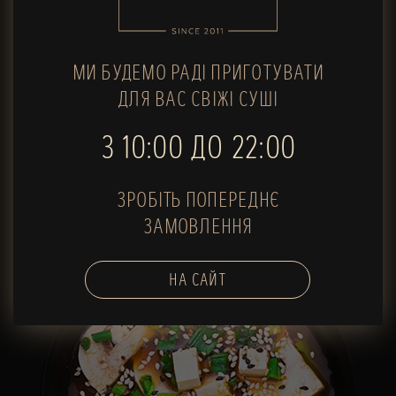
ЧІПСИ РИСОВІ
25 г
Магазин
Доставка
МИ БУДЕМО РАДІ ПРИГОТУВАТИ
38
50
ДЛЯ ВАС СВІЖІ СУШІ
грн
грн
З 10:00 ДО 22:00
В КОШИК
ЗРОБІТЬ ПОПЕРЕДНЄ
ЗАМОВЛЕННЯ
НА САЙТ