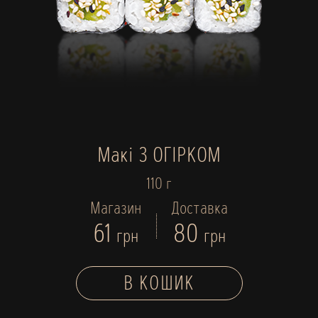
Макі З ОГІРКОМ
110 г
Магазин
Доставка
61
80
грн
грн
В КОШИК